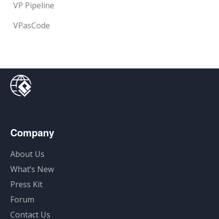
VP Pipeline
VPasCode
Company
About Us
What’s New
Press Kit
Forum
Contact Us