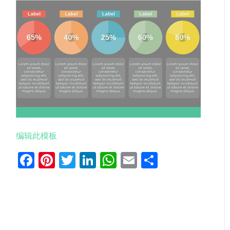
编辑此模板
Facebook
Pinterest
Twitter
LinkedIn
WhatsApp
Email
分
享