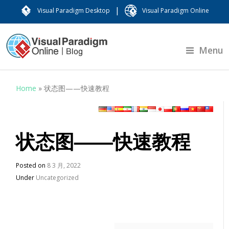
|
Visual Paradigm Desktop
Visual Paradigm Online
Menu
Home
»
状态图——快速教程
状态图——快速教程
Posted on
8 3 月, 2022
Under
Uncategorized