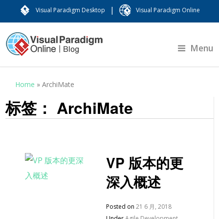
|
Visual Paradigm Desktop
Visual Paradigm Online
Menu
Home
»
ArchiMate
标签：
ArchiMate
VP 版本的更
深入概述
Posted on
21 6 月, 2018
Under
Agile Development