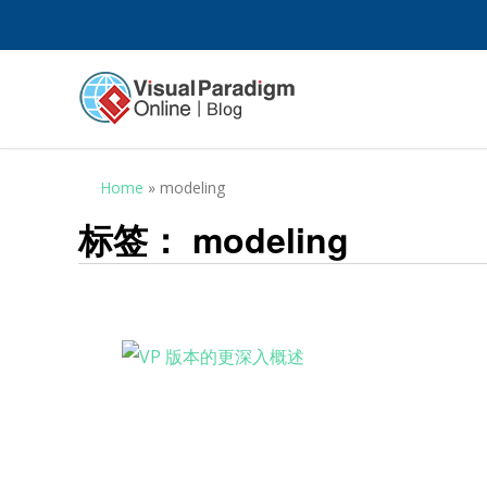
Home
»
modeling
标签：
modeling