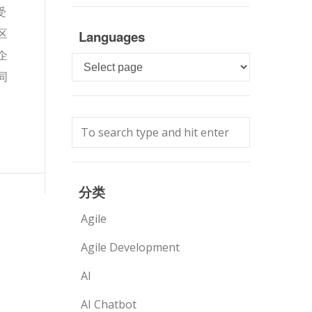
受
区
Languages
企
Languages
同
分类
Agile
Agile Development
AI
AI Chatbot