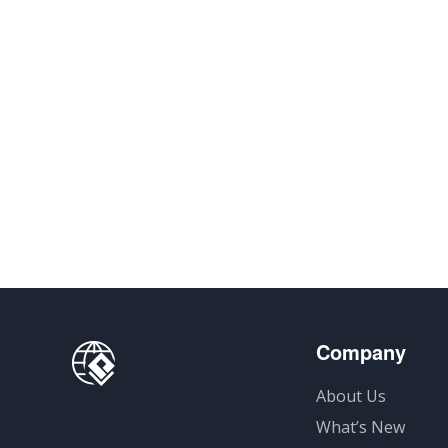
Company
About Us
What’s New