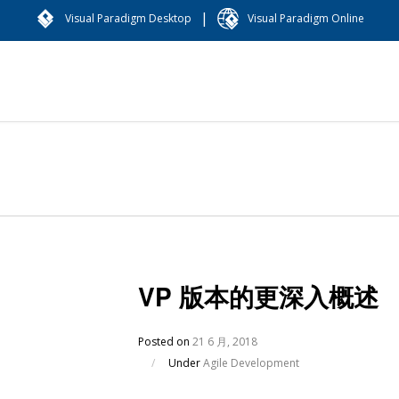
|
Visual Paradigm Desktop
Visual Paradigm Online
VP 版本的更深入概述
Posted on
21 6 月, 2018
/
Under
Agile Development