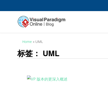
Home
»
UML
标签：
UML