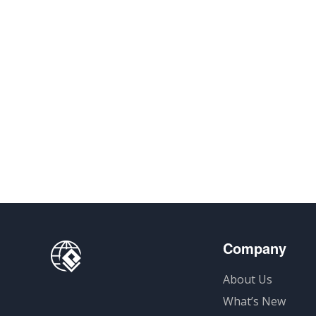
Company
About Us
What’s New