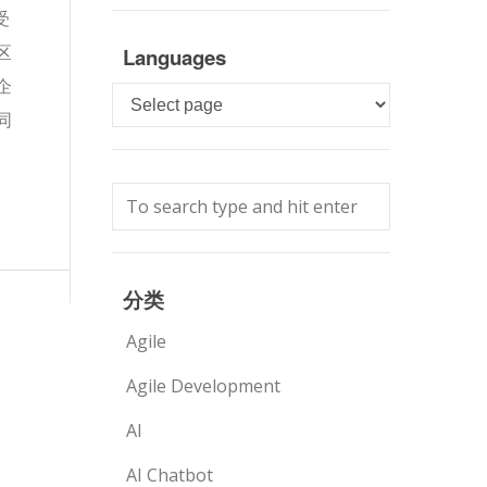
受
区
Languages
企
Languages
同
分类
Agile
Agile Development
AI
AI Chatbot