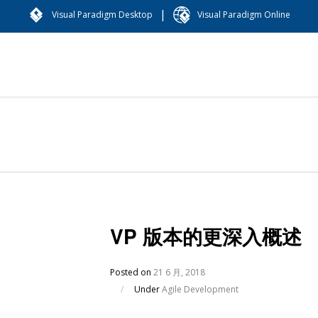
|
Visual Paradigm Desktop
Visual Paradigm Online
VP 版本的更深入概述
Posted on
21 6 月, 2018
/
Under
Agile Development