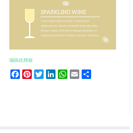
编辑此模板
Facebook
Pinterest
Twitter
LinkedIn
WhatsApp
Email
分
享