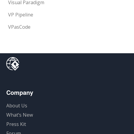
Visual Paradigm
VP Pipeline
VPasCode
Company
About Us
What’s New
Press Kit
Forum