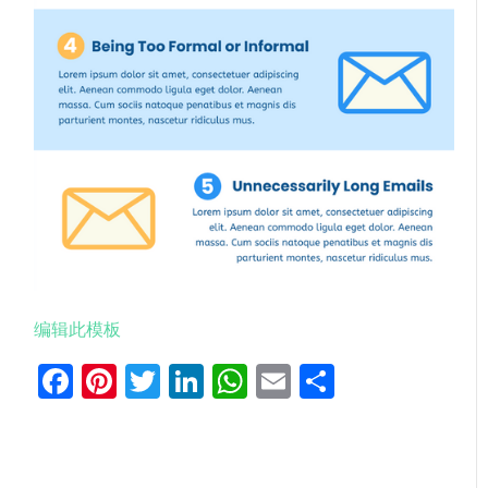
编辑此模板
Facebook
Pinterest
Twitter
LinkedIn
WhatsApp
Email
分
享