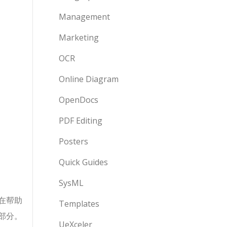
Management
Marketing
OCR
Online Diagram
OpenDocs
PDF Editing
Posters
Quick Guides
SysML
在帮助
Templates
部分。
UeXceler