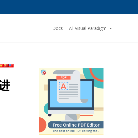
Docs
All Visual Paradigm
进