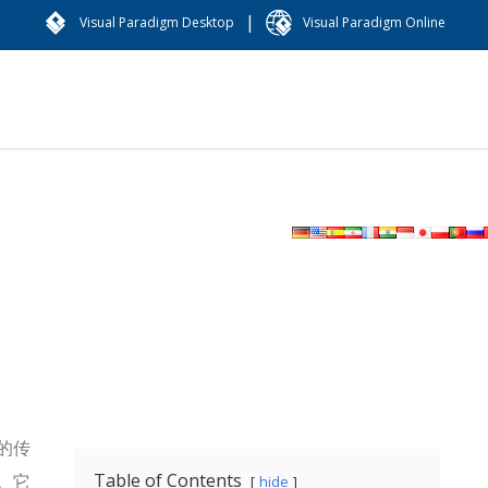
|
Visual Paradigm Desktop
Visual Paradigm Online
的传
Table of Contents
。它
hide