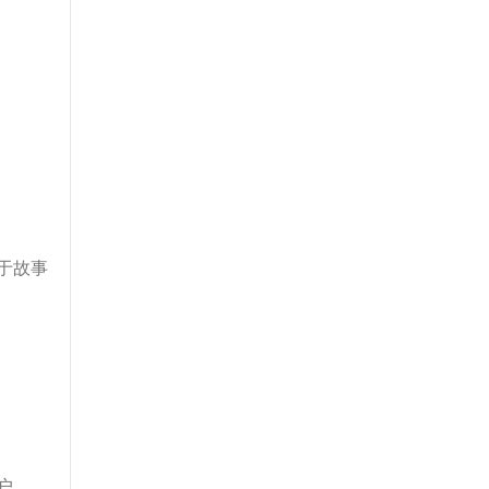
于故事
户。