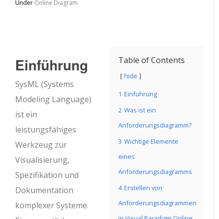
Under
Online Diagram
Einführung
Table of Contents
hide
SysML (Systems
1
Einführung
Modeling Language)
2
Was ist ein
ist ein
Anforderungsdiagramm?
leistungsfähiges
3
Wichtige Elemente
Werkzeug zur
eines
Visualisierung,
Anforderungsdiagramms
Spezifikation und
4
Erstellen von
Dokumentation
Anforderungsdiagrammen
komplexer Systeme.
in Visual Paradigm Online