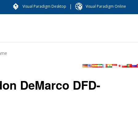
|
Visual Paradigm Desktop
Visual Paradigm Online
amme
rdon DeMarco DFD-