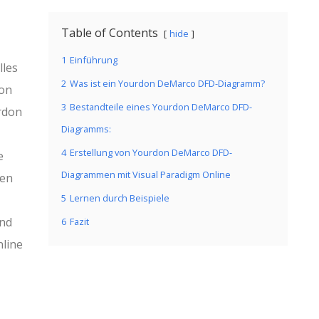
Table of Contents
hide
1
Einführung
lles
2
Was ist ein Yourdon DeMarco DFD-Diagramm?
ion
3
Bestandteile eines Yourdon DeMarco DFD-
rdon
Diagramms:
4
Erstellung von Yourdon DeMarco DFD-
e
Diagrammen mit Visual Paradigm Online
ten
5
Lernen durch Beispiele
und
6
Fazit
nline