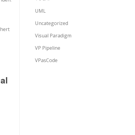
UML
Uncategorized
chert
Visual Paradigm
VP Pipeline
VPasCode
al