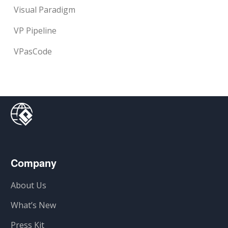
Visual Paradigm
VP Pipeline
VPasCode
Company
About Us
What’s New
Press Kit