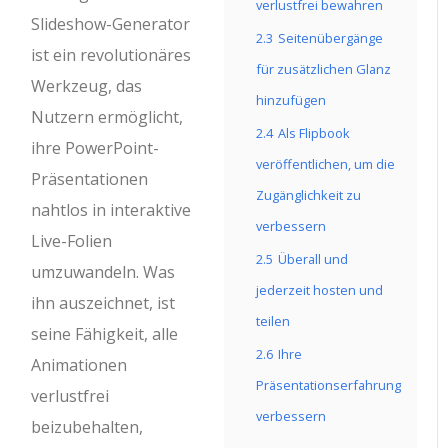
verlustfrei bewahren
Slideshow-Generator
2.3
Seitenübergänge
ist ein revolutionäres
für zusätzlichen Glanz
Werkzeug, das
hinzufügen
Nutzern ermöglicht,
2.4
Als Flipbook
ihre PowerPoint-
veröffentlichen, um die
Präsentationen
Zugänglichkeit zu
nahtlos in interaktive
verbessern
Live-Folien
2.5
Überall und
umzuwandeln. Was
jederzeit hosten und
ihn auszeichnet, ist
teilen
seine Fähigkeit, alle
2.6
Ihre
Animationen
Präsentationserfahrung
verlustfrei
verbessern
beizubehalten,