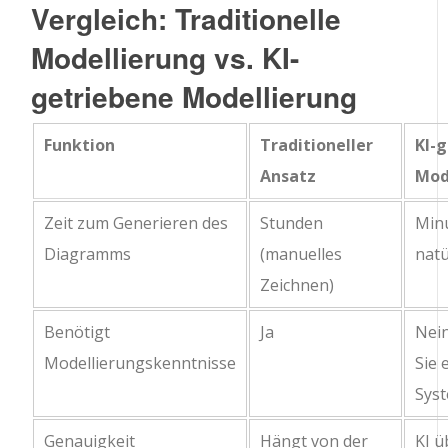
Vergleich: Traditionelle
Modellierung vs. KI-
getriebene Modellierung
Funktion
Traditioneller
KI-
Ansatz
Mod
Zeit zum Generieren des
Stunden
Min
Diagramms
(manuelles
natü
Zeichnen)
Benötigt
Ja
Nein
Modellierungskenntnisse
Sie 
Sys
Genauigkeit
Hängt von der
KI ü