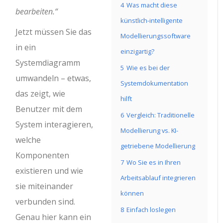
4
Was macht diese
bearbeiten.“
künstlich-intelligente
Jetzt müssen Sie das
Modellierungssoftware
in ein
einzigartig?
Systemdiagramm
5
Wie es bei der
umwandeln – etwas,
Systemdokumentation
das zeigt, wie
hilft
Benutzer mit dem
6
Vergleich: Traditionelle
System interagieren,
Modellierung vs. KI-
welche
getriebene Modellierung
Komponenten
7
Wo Sie es in Ihren
existieren und wie
Arbeitsablauf integrieren
sie miteinander
können
verbunden sind.
8
Einfach loslegen
Genau hier kann ein