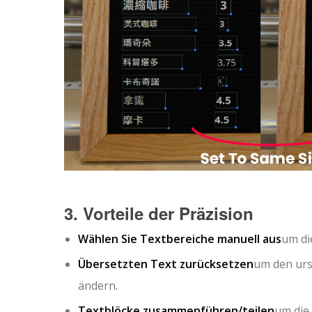
3. Vorteile der Präzision
Wählen Sie Textbereiche manuell aus
um di
Übersetzten Text zurücksetzen
um den urs
ändern.
Textblöcke zusammenführen/teilen
um die