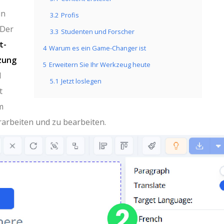
in
3.2
Profis
 Der
3.3
Studenten und Forscher
t-
4
Warum es ein Game-Changer ist
zung
5
Erweitern Sie Ihr Werkzeug heute
l
5.1
Jetzt loslegen
t
m
rarbeiten und zu bearbeiten.