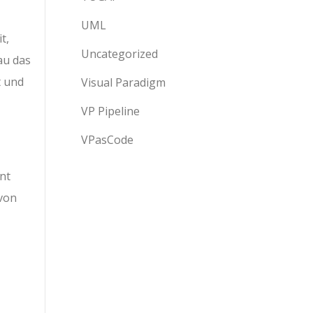
UML
t,
Uncategorized
au das
t und
Visual Paradigm
VP Pipeline
VPasCode
nnt
 von