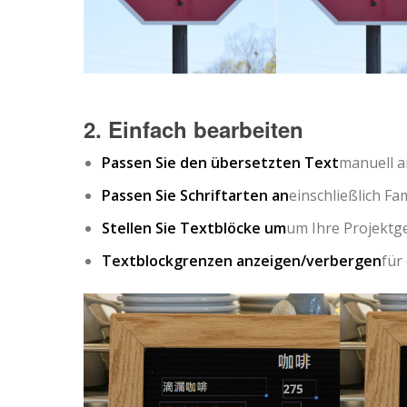
2. Einfach bearbeiten
Passen Sie den übersetzten Text
manuell a
Passen Sie Schriftarten an
einschließlich Fam
Stellen Sie Textblöcke um
um Ihre Projektg
Textblockgrenzen anzeigen/verbergen
für