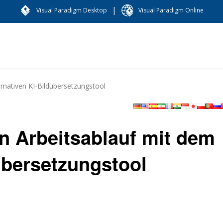
|
Visual Paradigm Desktop
Visual Paradigm Online
timativen KI-Bildübersetzungstool
en Arbeitsablauf mit dem
übersetzungstool