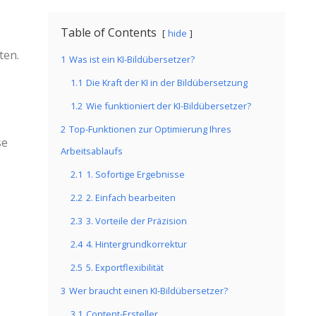
Table of Contents
hide
ten.
1
Was ist ein KI-Bildübersetzer?
1.1
Die Kraft der KI in der Bildübersetzung
1.2
Wie funktioniert der KI-Bildübersetzer?
2
Top-Funktionen zur Optimierung Ihres
se
Arbeitsablaufs
2.1
1. Sofortige Ergebnisse
2.2
2. Einfach bearbeiten
2.3
3. Vorteile der Präzision
2.4
4. Hintergrundkorrektur
2.5
5. Exportflexibilität
3
Wer braucht einen KI-Bildübersetzer?
3.1
Content-Ersteller