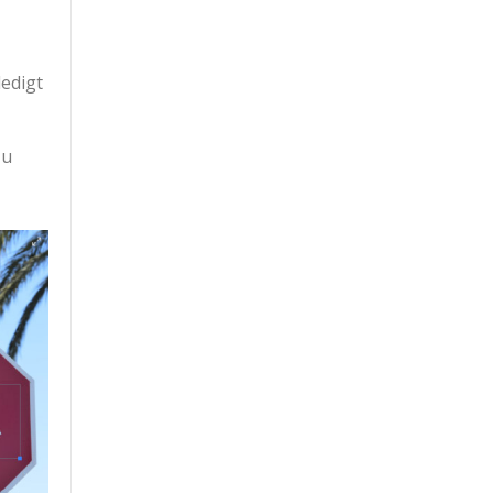
ledigt
zu