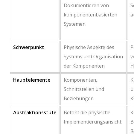
Dokumentieren von
S
komponentenbasierten
a
Systemen.
Schwerpunkt
Physische Aspekte des
P
Systems und Organisation
v
der Komponenten.
H
Hauptelemente
Komponenten,
K
Schnittstellen und
u
Beziehungen.
K
Abstraktionsstufe
Betont die physische
K
Implementierungsansicht.
B
R