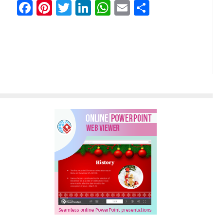
Facebook
Pinterest
Twitter
LinkedIn
WhatsApp
Email
Teilen