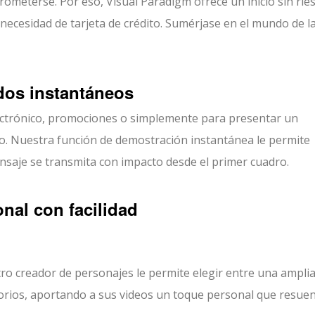
meterse. Por eso, Visual Paradigm ofrece un inicio sin rie
 necesidad de tarjeta de crédito. Sumérjase en el mundo de l
dos instantáneos
ectrónico, promociones o simplemente para presentar un
to. Nuestra función de demostración instantánea le permite
aje se transmita con impacto desde el primer cuadro.
onal con facilidad
ro creador de personajes le permite elegir entre una ampli
esorios, aportando a sus videos un toque personal que resue