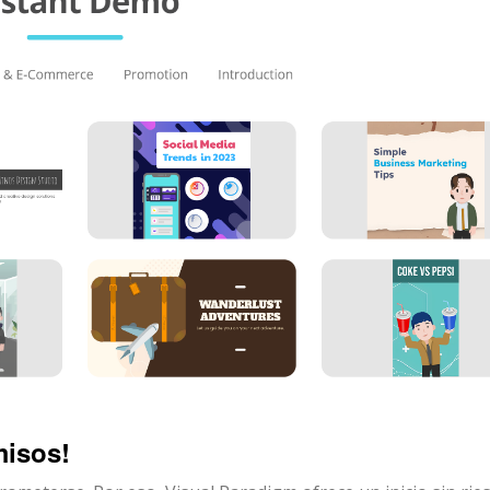
misos!