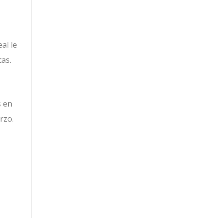
al le
cas.
s en
rzo.