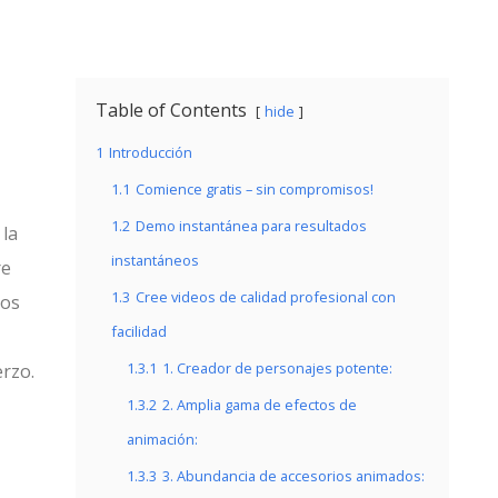
Table of Contents
hide
1
Introducción
1.1
Comience gratis – sin compromisos!
1.2
Demo instantánea para resultados
 la
instantáneos
re
1.3
Cree videos de calidad profesional con
vos
facilidad
1.3.1
1. Creador de personajes potente:
erzo.
1.3.2
2. Amplia gama de efectos de
animación:
1.3.3
3. Abundancia de accesorios animados: