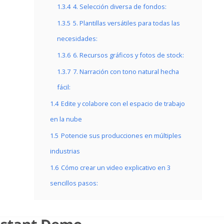
1.3.4
4. Selección diversa de fondos:
1.3.5
5. Plantillas versátiles para todas las
necesidades:
1.3.6
6. Recursos gráficos y fotos de stock:
1.3.7
7. Narración con tono natural hecha
fácil:
1.4
Edite y colabore con el espacio de trabajo
en la nube
1.5
Potencie sus producciones en múltiples
industrias
1.6
Cómo crear un video explicativo en 3
sencillos pasos: