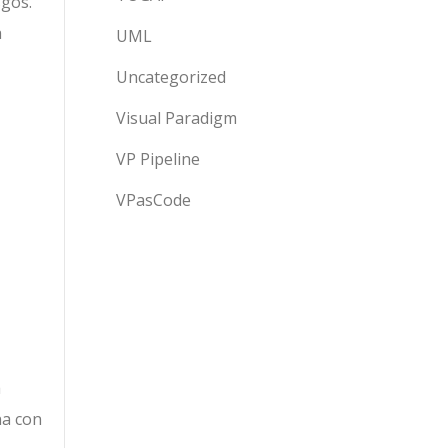
sgos.
a
UML
Uncategorized
Visual Paradigm
VP Pipeline
VPasCode
a
na con