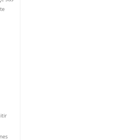
te
tir
ones