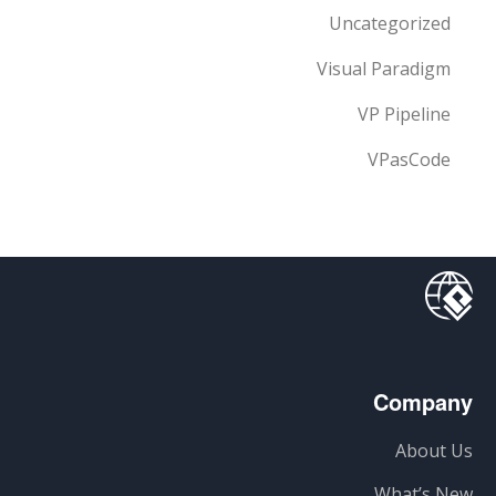
Uncategorized
Visual Paradigm
VP Pipeline
VPasCode
Company
About Us
What’s New