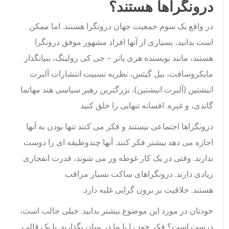
درونگراها هستند؟
در واقع یک سوم جمعیت جهان درونگرا هستند. اما ممکن
است بدانید، بسیاری از آنها افراد مشهور موفق درونگرا
هستند، مانند نویسنده هری پاتر – جی کی رولینگ، بنیانگذار
مایکروسافت، بیل گیتس، نظریه نسبیت انتشارات آلبرت
انیشتین (آلبرت انیشتین)، بزرگترین رهبر سیاسی هند مهاتما
گاندی، و غیره. افسانه تنهایی را خلق کنید
درونگراها اجتماعی نیستند و فکر می کنند تنها بودن به آنها
اجازه می دهد بیشتر فکر کنند. آنها چندوظیفه ای را دوست
ندارند. وقتی در یک کار غوطه ور می شوند، قدرت انفجاری
زیادی دارند. درونگراهای ساکت بسیار مراقب
هستند. خلاقیت بر برون گرایی غلبه دارد.
خودتان در مورد این موضوع بیشتر بدانید. خیلی جالب است،
درست است؟ فکر خود را با ما در میان بگذارید. با یک قالب