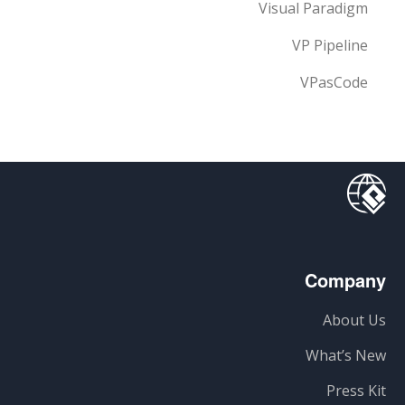
Visual Paradigm
VP Pipeline
VPasCode
Company
About Us
What’s New
Press Kit