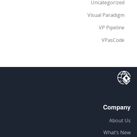
Uncategorized
Visual Paradigm
VP Pipeline
VPasCode
Company
About Us
What’s New