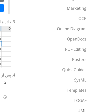
Marketing
OCR
داده ها
Online Diagram
OpenDocs
PDF Editing
Posters
Quick Guides
پس از ت
SysML
Templates
TOGAF
UML