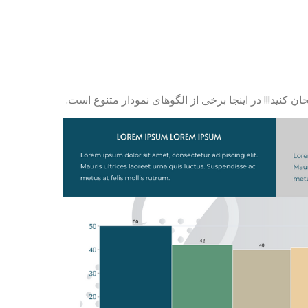
ان کنید!!! در اینجا برخی از الگوهای نمودار متنوع است.