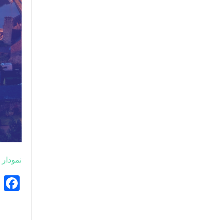
نمودار 
k