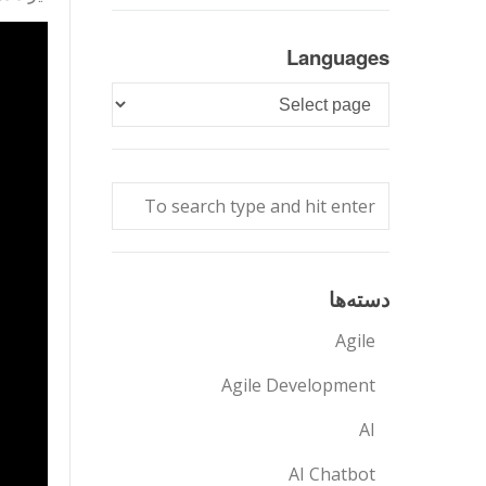
Languages
Languages
دسته‌ها
Agile
Agile Development
AI
AI Chatbot