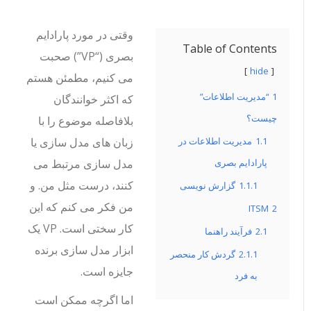
وقتی در مورد پارادایم
Table of Contents
بصری (“VP”) صحبت
hide
می کنیم، مطمئن هستم
1
“مدیریت اطلاعات”
که اکثر خوانندگان
چیست؟
بلافاصله موضوع را با
1.1
مدیریت اطلاعات در
زبان های مدل سازی یا
پارادایم بصری
مدل سازی مرتبط می
کنند، درست مثل من. و
1.1.1
گزارش نویسی
من فکر می کنم که این
ITSM
2
کار سختی است. VP یک
2.1
فرآیند راهنما
ابزار مدل سازی برنده
2.1.1
گردش کار منحصر
جایزه است.
به فرد
اما اگرچه ممکن است