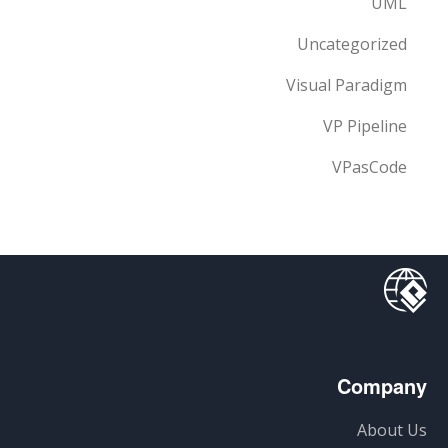
UML
Uncategorized
Visual Paradigm
VP Pipeline
VPasCode
Company
About Us