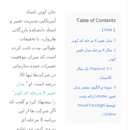
جان کوتر، استاد
Table of Contents
آمریکایی مدیریت تغییر و
استاد دانشکده بازرگانی
hide
هاروارد، با تحقیقات
1
مدل تغییر 8 مرحله ای کوتر
طولانی مدت ثابت کرده
2
مثال 8 مرحله مدل تغییر
است که میزان موفقیت
کوتر
تغییرات عمده سازمانی
2.1
Pepsi.co: یک مثال
در شرکت‌ها تنها 30
کلاسیک:
درصد است.
او ”
مدل
3
نمونه و الگوی بیشتر مدل
تغییر 8 مرحله ای کوتر”
تغییر Kotter ( ارائه شده
را
پیشنهاد کرد و گفت که
توسط Visual Paradigm
اگر شرکت ها از این
Online )
برنامه 8 مرحله ای
پیروی کنند، می توانند