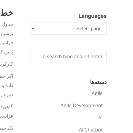
خط 
Languages
جدول ز
Languages
ترسیم م
فرآیند 
پایین ک
کارکرد 
اگر خط 
دسته‌ها
داده یا
Agile
دوره ز
Agile Development
گاهی او
فزاینده
AI
یک جدول
AI Chatbot