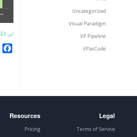
Uncategorized
Visual Paradigm
این الگ
VP Pipeline
k
VPasCode
Resources
Legal
Pricing
Terms of Service