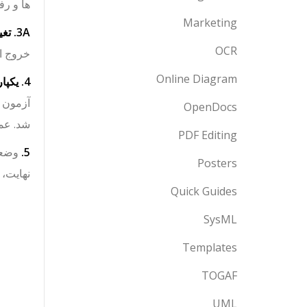
ها و رف
Marketing
3A. تغییر ایده ها –
OCR
خروج از
Online Diagram
4. یکپارچه سازی
آزمون و
OpenDocs
شد. عمل
PDF Editing
5.
وضعیت
Posters
نهایت، 
Quick Guides
SysML
Templates
TOGAF
UML