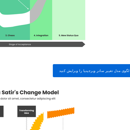
الگوی مدل تغییر ساتر ویرجینیا را ویرایش کنید