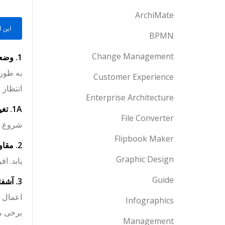
ArchiMate
این 
BPMN
Change Management
1. وضعیت موجود قدیمی
به طور 
Customer Experience
انتظار 
Enterprise Architecture
1A. تغییر اتفاق می افتد
File Converter
شروع پر
Flipbook Maker
2. مقاومت
Graphic Design
یابد. اف
Guide
3. آشفتگی
اعمال 
Infographics
برخی مم
Management