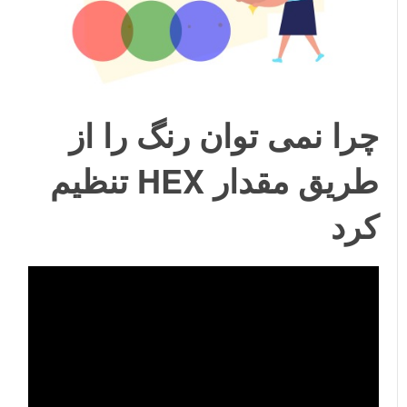
چرا نمی توان رنگ را از
طریق مقدار HEX تنظیم
کرد