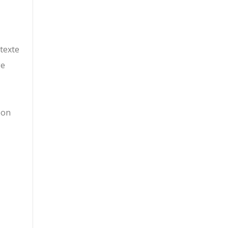
 texte
ge
pon