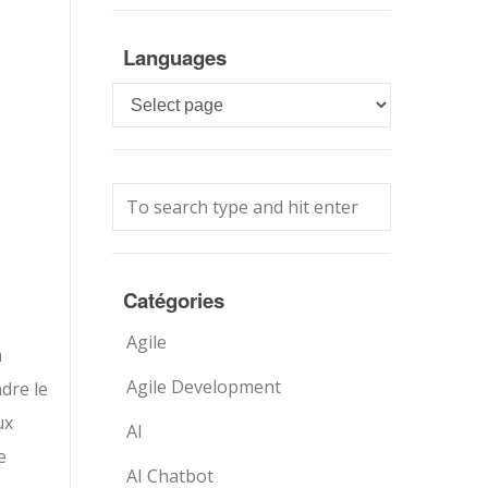
Languages
Languages
Catégories
Agile
a
Agile Development
dre le
ux
AI
e
AI Chatbot