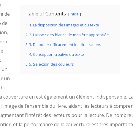
n
Table of Contents
re de
hide
e de
1
1. La disposition des images et du texte
ion,
2
2. Laissez des blancs de manière appropriée
nera
3
3. Disposer efficacement les illustrations
de
4
4. Conception créative du texte
t
5
5. Sélection des couleurs
u’un
ir un
cho
la couverture en est également un élément indispensable. L
l’image de l’ensemble du livre, aidant les lecteurs à compren
ugmentant l’intérêt des lecteurs pour la lecture. De nombre
ntier, et la performance de la couverture est très important