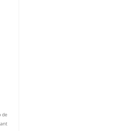
p de
tant