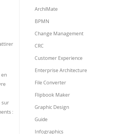
ArchiMate
BPMN
Change Management
attirer
CRC
Customer Experience
Enterprise Architecture
s en
File Converter
vre
Flipbook Maker
 sur
Graphic Design
ents :
Guide
Infographics