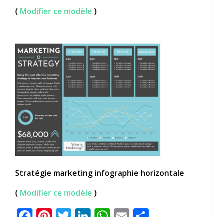
(
Modifier ce modèle
)
Stratégie marketing infographie horizontale
(
Modifier ce modèle
)
Facebook
Pinterest
Twitter
LinkedIn
WhatsApp
Email
Partager