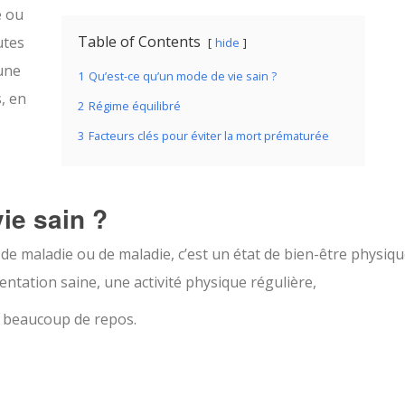
e ou
Table of Contents
utes
hide
 une
1
Qu’est-ce qu’un mode de vie sain ?
, en
2
Régime équilibré
3
Facteurs clés pour éviter la mort prématurée
ie sain ?
e maladie ou de maladie, c’est un état de bien-être physiqu
entation saine, une activité physique régulière,
ir beaucoup de repos.