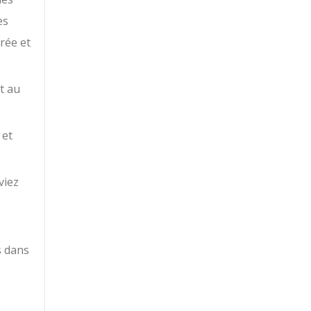
es
rée et
t au
 et
viez
s dans