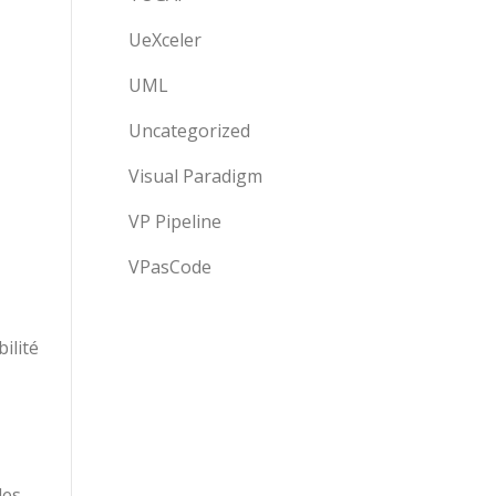
UeXceler
UML
Uncategorized
Visual Paradigm
VP Pipeline
VPasCode
ilité
les