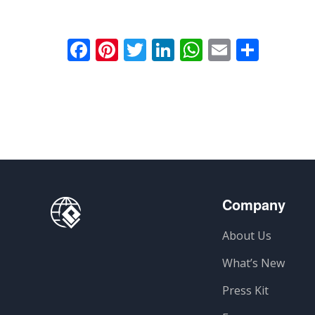
Facebook
Pinterest
Twitter
LinkedIn
WhatsApp
Email
Parta
Company
About Us
What’s New
Press Kit