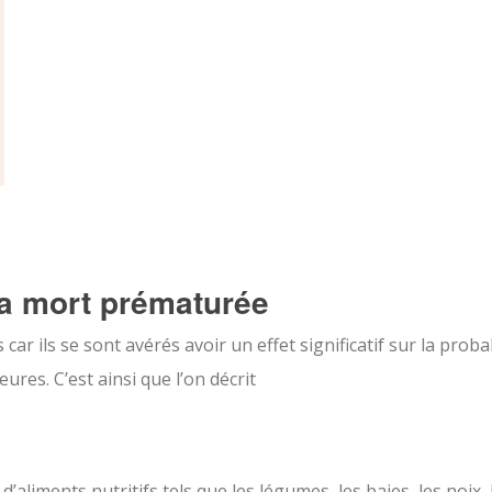
la mort prématurée
ar ils se sont avérés avoir un effet significatif sur la probab
res. C’est ainsi que l’on décrit
aliments nutritifs tels que les légumes, les baies, les noix, 