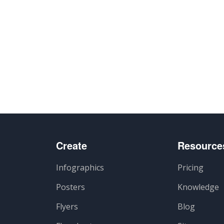
ger
Create
Resource
Infographics
Pricing
Posters
Knowledge
Flyers
Blog