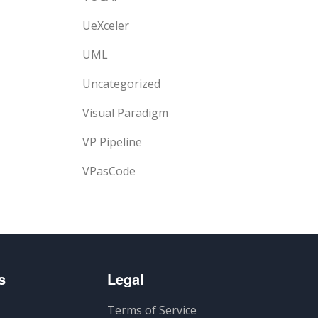
UeXceler
UML
Uncategorized
Visual Paradigm
VP Pipeline
VPasCode
s
Legal
Terms of Service