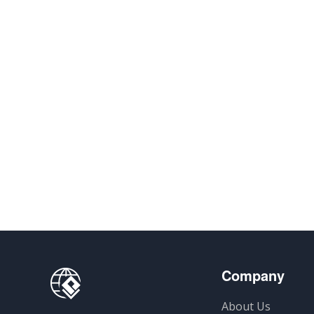
Company
About Us