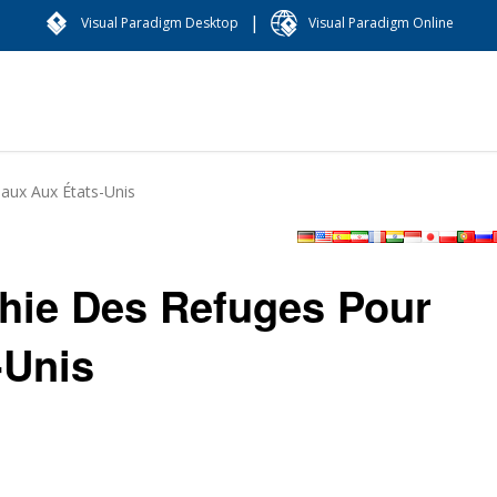
|
Visual Paradigm Desktop
Visual Paradigm Online
maux Aux États-Unis
phie Des Refuges Pour
-Unis