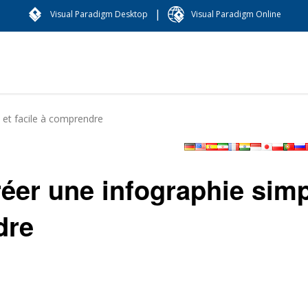
|
Visual Paradigm Desktop
Visual Paradigm Online
 et facile à comprendre
éer une infographie sim
dre