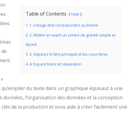
ion
Table of Contents
ées
hide
ntées
1
1. L’image doit correspondre au thème
2
2. Mettre en avant un centre de gravité simple et
hémas
épuré
t de
3
3. Séparez le titre principal et les sous-titres
ement
4
4. Espace blanc et séparation
 «
pas qu’empiler du texte dans un graphique équivaut à une
des données, l’organisation des données et la conception
s clés de la production et vous aide à créer facilement une