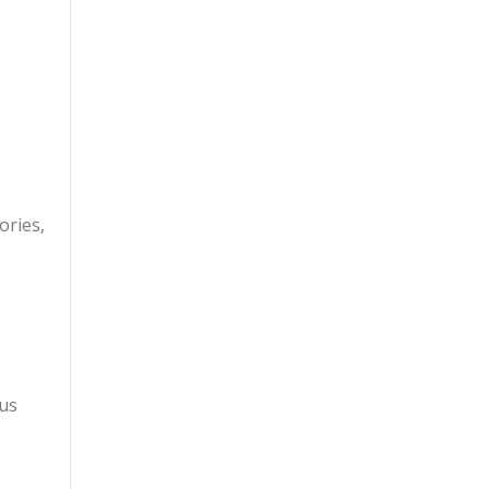
ories,
lus