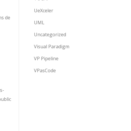
UeXceler
ns de
UML
Uncategorized
Visual Paradigm
VP Pipeline
s
VPasCode
s-
public