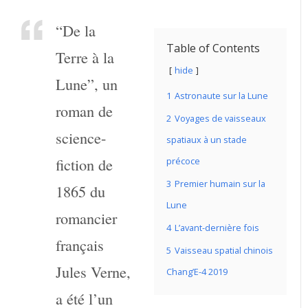
“De la
Table of Contents
Terre à la
hide
Lune”, un
1
Astronaute sur la Lune
roman de
2
Voyages de vaisseaux
science-
spatiaux à un stade
fiction de
précoce
3
Premier humain sur la
1865 du
Lune
romancier
4
L’avant-dernière fois
français
5
Vaisseau spatial chinois
Jules Verne,
Chang’E-4 2019
a été l’un