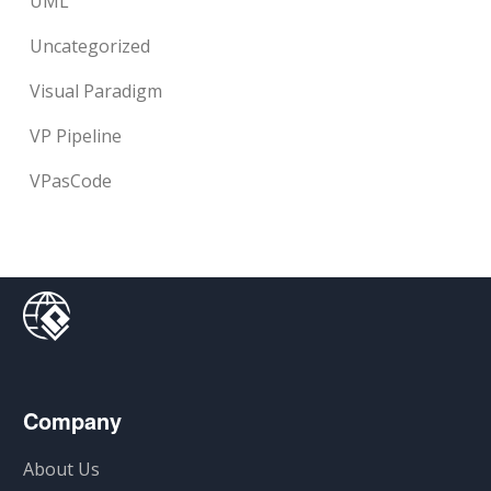
UML
Uncategorized
Visual Paradigm
VP Pipeline
VPasCode
Company
About Us