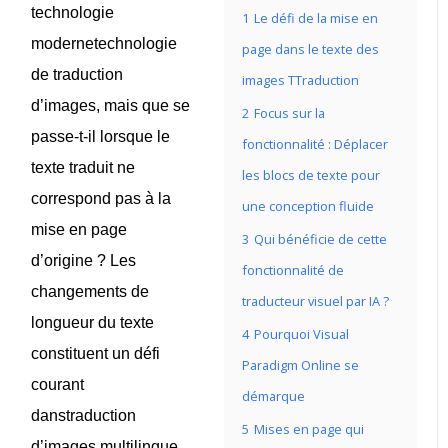
technologie
1
Le défi de la mise en
moderne
technologie
page dans le texte des
de traduction
images TTraduction
d’images
, mais que se
2
Focus sur la
passe-t-il lorsque le
fonctionnalité : Déplacer
texte traduit ne
les blocs de texte pour
correspond pas à la
une conception fluide
mise en page
3
Qui bénéficie de cette
d’origine ? Les
fonctionnalité de
changements de
traducteur visuel par IA ?
longueur du texte
4
Pourquoi Visual
constituent un défi
Paradigm Online se
courant
démarque
dans
traduction
5
Mises en page qui
d’images multilingue
,