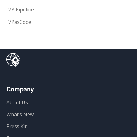
VP Pipeline
VPasCode
Company
About Us
What’s New
Press Kit