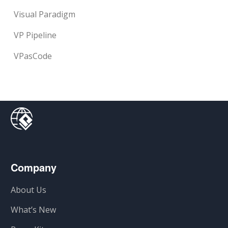
Visual Paradigm
VP Pipeline
VPasCode
Company
About Us
What’s New