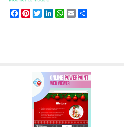
Facebook
Pinterest
Twitter
LinkedIn
WhatsApp
Email
Partager