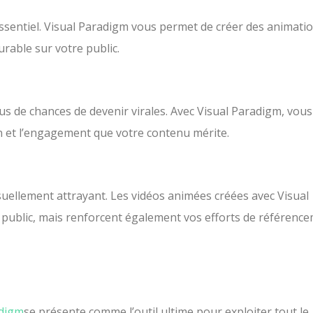
sentiel. Visual Paradigm vous permet de créer des animati
urable sur votre public.
us de chances de devenir virales. Avec Visual Paradigm, vous
ion et l’engagement que votre contenu mérite.
uellement attrayant. Les vidéos animées créées avec Visual
public, mais renforcent également vos efforts de référence
adigm
se présente comme l’outil ultime pour exploiter tout le