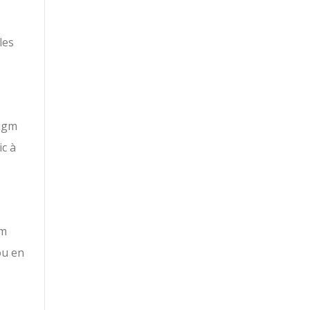
les
digm
ic à
gm
ou en