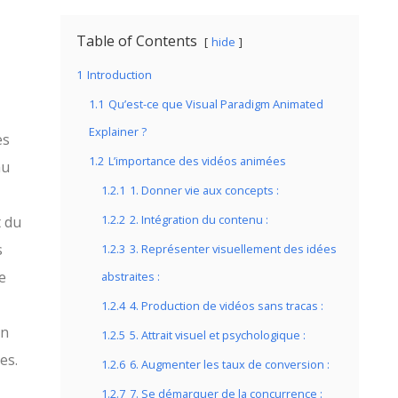
Table of Contents
hide
1
Introduction
1.1
Qu’est-ce que Visual Paradigm Animated
Explainer ?
es
1.2
L’importance des vidéos animées
au
1.2.1
1. Donner vie aux concepts :
1.2.2
2. Intégration du contenu :
t du
s
1.2.3
3. Représenter visuellement des idées
e
abstraites :
1.2.4
4. Production de vidéos sans tracas :
en
1.2.5
5. Attrait visuel et psychologique :
es.
1.2.6
6. Augmenter les taux de conversion :
1.2.7
7. Se démarquer de la concurrence :