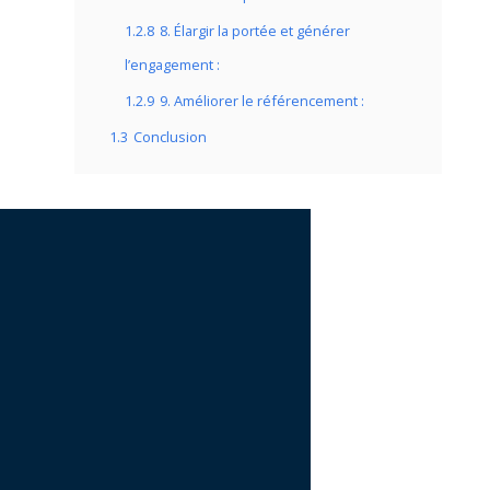
1.2.8
8. Élargir la portée et générer
l’engagement :
1.2.9
9. Améliorer le référencement :
1.3
Conclusion