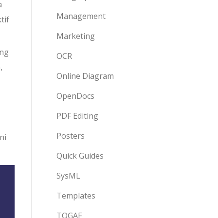
a
Management
tif
Marketing
ang
OCR
,
Online Diagram
OpenDocs
PDF Editing
Posters
ni
Quick Guides
SysML
Templates
TOGAF