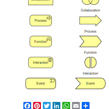
Facebook
Pinterest
Twitter
LinkedIn
WhatsApp
Email
Shar