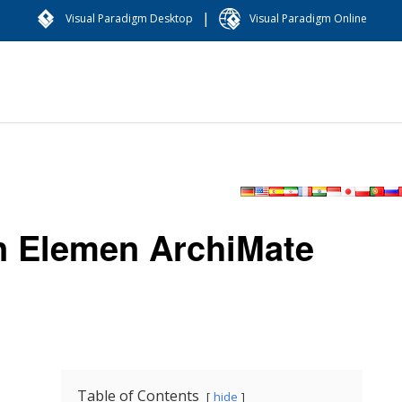
|
Visual Paradigm Desktop
Visual Paradigm Online
n Elemen ArchiMate
Table of Contents
hide