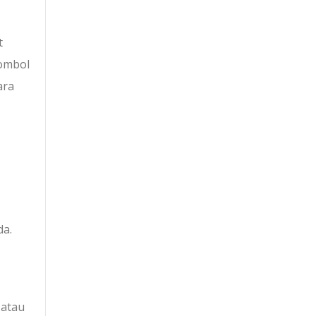
t
ombol
ara
da.
 atau