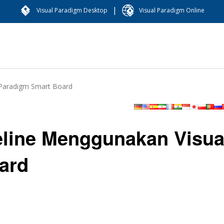
|
Visual Paradigm Desktop
Visual Paradigm Online
Paradigm Smart Board
line Menggunakan Visua
ard