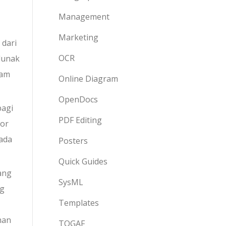
Management
Marketing
 dari
OCR
lunak
lam
Online Diagram
OpenDocs
bagi
PDF Editing
tor
ada
Posters
Quick Guides
ang
SysML
ng
Templates
han
TOGAF