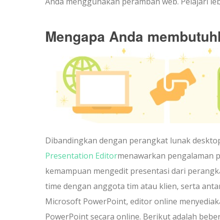
Anda menggunakan peramban web. Pelajari lebih
Mengapa Anda membutuhka
Dibandingkan dengan perangkat lunak desktop t
Presentation Editor
menawarkan pengalaman pe
kemampuan mengedit presentasi dari perangk
time dengan anggota tim atau klien, serta a
Microsoft PowerPoint, editor online menyedia
PowerPoint secara online. Berikut adalah be