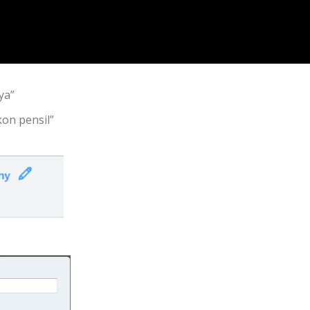
ya”
kon pensil”