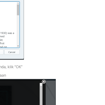
da, klik “OK”
maan