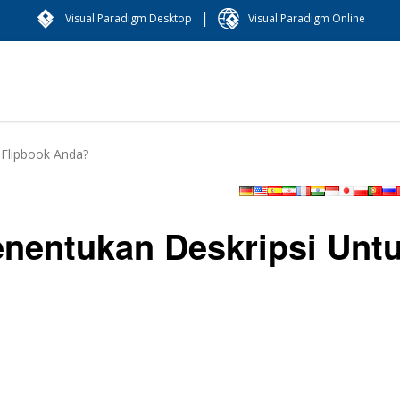
|
Visual Paradigm Desktop
Visual Paradigm Online
Flipbook Anda?
nentukan Deskripsi Unt