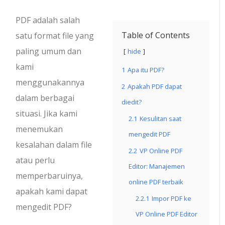
PDF adalah salah
Table of Contents
satu format file yang
paling umum dan
hide
kami
1
Apa itu PDF?
menggunakannya
2
Apakah PDF dapat
dalam berbagai
diedit?
situasi. Jika kami
2.1
Kesulitan saat
menemukan
mengedit PDF
kesalahan dalam file
2.2
VP Online PDF
atau perlu
Editor: Manajemen
memperbaruinya,
online PDF terbaik
apakah kami dapat
2.2.1
Impor PDF ke
mengedit PDF?
VP Online PDF Editor