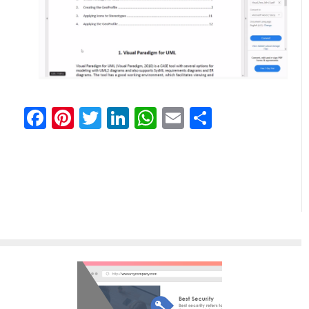
Facebook
Pinterest
Twitter
LinkedIn
WhatsApp
Email
Share