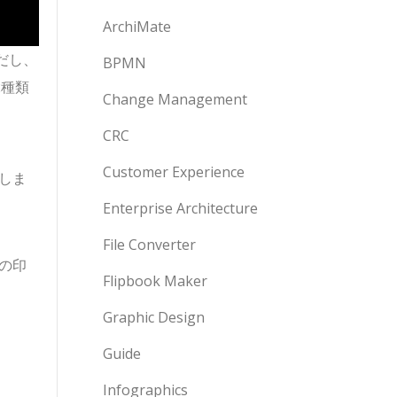
ArchiMate
だし、
BPMN
2種類
Change Management
CRC
Customer Experience
しま
Enterprise Architecture
File Converter
の印
Flipbook Maker
Graphic Design
Guide
Infographics