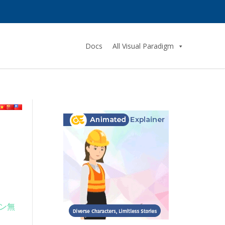
Docs
All Visual Paradigm
ン無