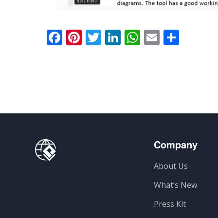
Facebook
Pinterest
Twitter
LinkedIn
WhatsApp
Email
共
有
Company
About Us
What’s New
Press Kit