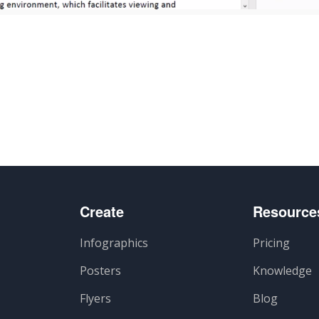
Create
Resource
Infographics
Pricing
Posters
Knowledge
Flyers
Blog