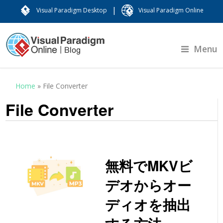
|
Visual Paradigm Desktop
Visual Paradigm Online
Menu
Home
»
File Converter
File Converter
無料でMKVビ
デオからオー
ディオを抽出