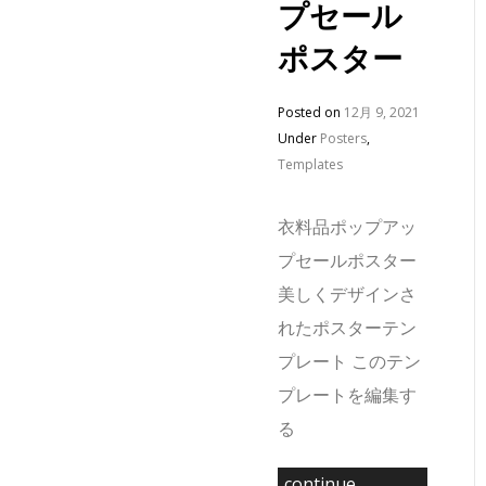
プセール
ポスター
Posted on
12月 9, 2021
Under
Posters
,
Templates
衣料品ポップアッ
プセールポスター
美しくデザインさ
れたポスターテン
プレート このテン
プレートを編集す
る
continue