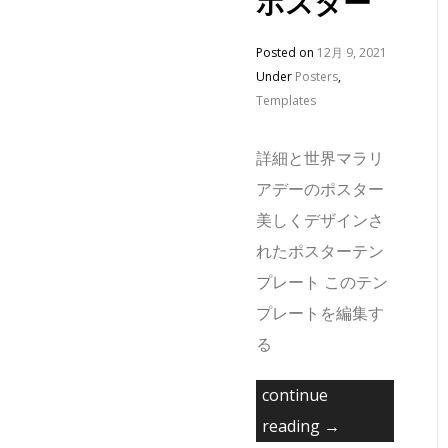
ポスター
Posted on
12月 9, 2021
Under
Posters
,
Templates
詳細と世界マラリ
アデーのポスター
美しくデザインさ
れたポスターテン
プレート このテン
プレートを編集す
る
continue
reading →