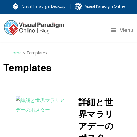
|
Visual Paradigm Desktop
Visual Paradigm Online
Menu
Home
»
Templates
Templates
詳細と世
界マラリ
アデーの