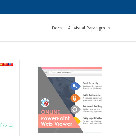
Docs
All Visual Paradigm
イル コ