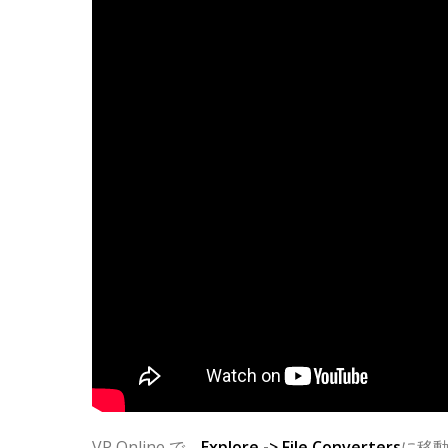
VP Online で、
Explore -> File Converters
に移